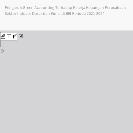
Return
Pengaruh Green Accounting Terhadap Kinerja Keuangan Perusahaan
to
Sektor Industri Dasar dan Kimia di BEI Periode 2021-2024
Issue
Details
Do
Do
PD