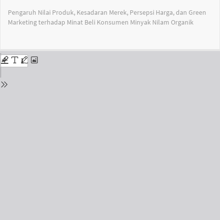
Return
Pengaruh Nilai Produk, Kesadaran Merek, Persepsi Harga, dan Green
to
Marketing terhadap Minat Beli Konsumen Minyak Nilam Organik
Issue
Details
Do
Do
PD