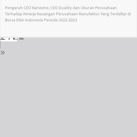
Return
Pengaruh CEO Narsisme, CEO Duality dan Ukuran Perusahaan
to
Terhadap Kinerja Keuangan Perusahaan Manufaktur Yang Terdaftar di
Issue
Bursa Efek Indonesia Periode 2022-2023
Details
Do
Do
PD