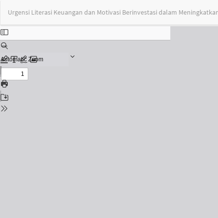
Return
Urgensi Literasi Keuangan dan Motivasi Berinvestasi dalam Meningkatka
to
Issue
Details