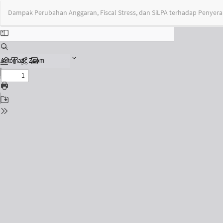
Return
Dampak Perubahan Anggaran, Fiscal Stress, dan SiLPA terhadap Penyer
to
Issue
Details