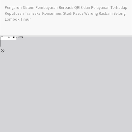
Return
Pengaruh Sistem Pembayaran Berbasis QRIS dan Pelayanan Terhadap
to
Keputusan Transaksi Konsumen: Studi Kasus Warung Rasbani Selong
Issue
Lombok Timur
Details
Do
Do
PD