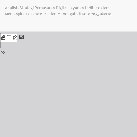
Return
Analisis Strategi Pemasaran Digital Layanan Indibiz dalam
to
Menjangkau Usaha Kecil dan Menengah di Kota Yogyakarta
Issue
Details
Do
Do
PD