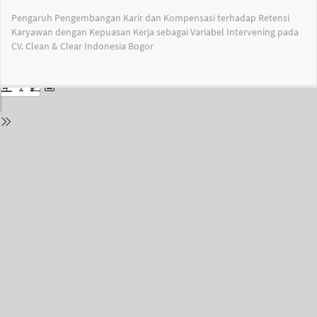
Return
Pengaruh Pengembangan Karir dan Kompensasi terhadap Retensi
to
Karyawan dengan Kepuasan Kerja sebagai Variabel Intervening pada
Issue
CV. Clean & Clear Indonesia Bogor
Details
Do
Do
PD