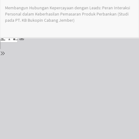
Return
Membangun Hubungan Kepercayaan dengan Leads: Peran Interaksi
to
Personal dalam Keberhasilan Pemasaran Produk Perbankan (Studi
Issue
pada PT. KB Bukopin Cabang Jember)
Details
Do
Do
PD