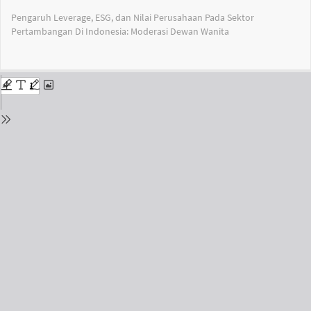
Return
Pengaruh Leverage, ESG, dan Nilai Perusahaan Pada Sektor
to
Pertambangan Di Indonesia: Moderasi Dewan Wanita
Issue
Details
Do
Do
PD