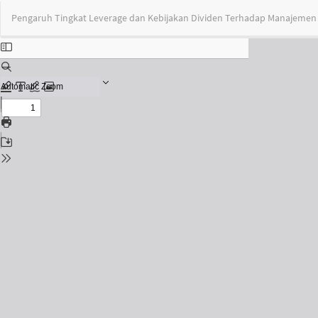
Return
Pengaruh Tingkat Leverage dan Kebijakan Dividen Terhadap Manajemen L
to
Issue
Details