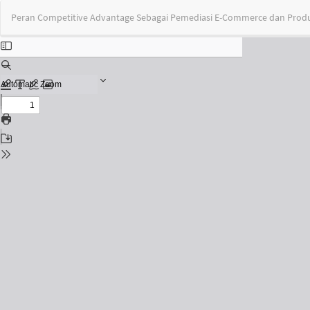
Return
Peran Competitive Advantage Sebagai Pemediasi E-Commerce dan Produ
to
Issue
Details