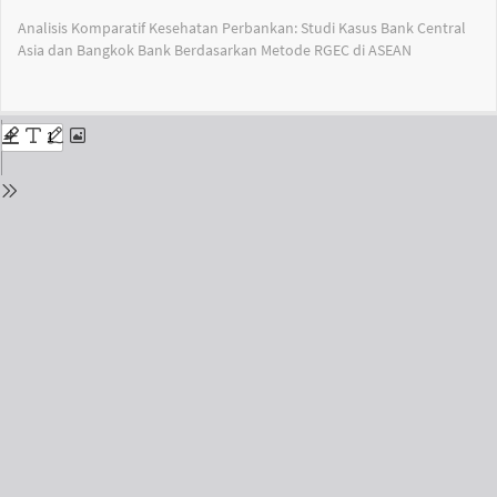
Return
Analisis Komparatif Kesehatan Perbankan: Studi Kasus Bank Central
to
Asia dan Bangkok Bank Berdasarkan Metode RGEC di ASEAN
Issue
Details
Do
Do
PD