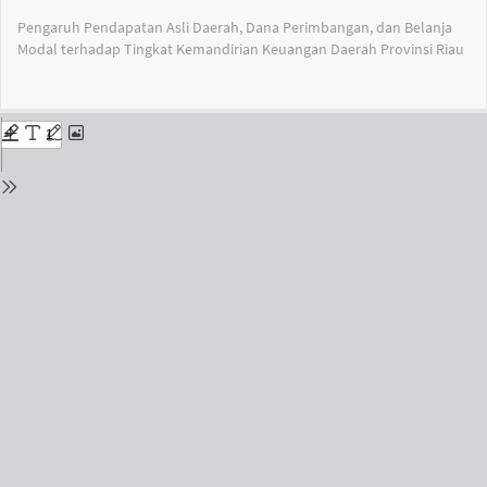
Return
Pengaruh Pendapatan Asli Daerah, Dana Perimbangan, dan Belanja
to
Modal terhadap Tingkat Kemandirian Keuangan Daerah Provinsi Riau
Issue
Details
Do
Do
PD