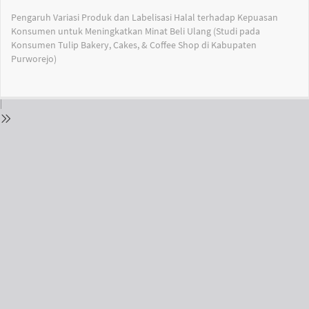
Return
Pengaruh Variasi Produk dan Labelisasi Halal terhadap Kepuasan
to
Konsumen untuk Meningkatkan Minat Beli Ulang (Studi pada
Issue
Konsumen Tulip Bakery, Cakes, & Coffee Shop di Kabupaten
Details
Purworejo)
Do
Do
PD