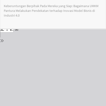
Return
Keberuntungan Berpihak Pada Mereka yang Siap: Bagaimana UMKM
to
Pantura Melakukan Pendekatan terhadap Inovasi Model Bisnis di
Issue
Industri 4.0
Details
Do
Do
PD