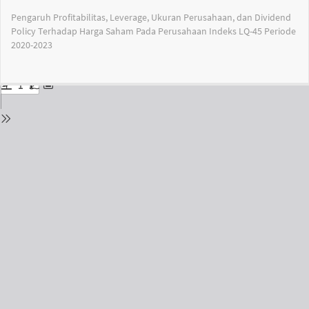
Return
Pengaruh Profitabilitas, Leverage, Ukuran Perusahaan, dan Dividend
to
Policy Terhadap Harga Saham Pada Perusahaan Indeks LQ-45 Periode
Issue
2020-2023
Details
Do
Do
PD