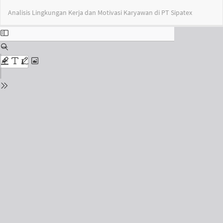
Return
Do
Do
Analisis Lingkungan Kerja dan Motivasi Karyawan di PT Sipatex
to
PD
Issue
Details