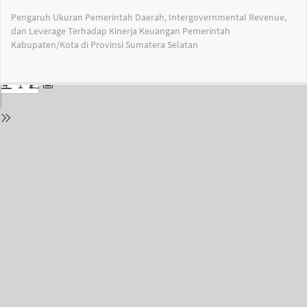
Return
Pengaruh Ukuran Pemerintah Daerah, Intergovernmental Revenue,
to
dan Leverage Terhadap Kinerja Keuangan Pemerintah
Issue
Kabupaten/Kota di Provinsi Sumatera Selatan
Details
Do
Do
PD