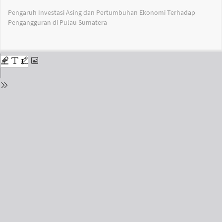
Return
Pengaruh Investasi Asing dan Pertumbuhan Ekonomi Terhadap
to
Pengangguran di Pulau Sumatera
Issue
Details
Do
Do
PD