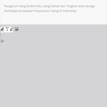
Return
Pengaruh Uang Elektronik, Uang Kartal dan Tingkat Suku Bunga
to
Terhadap Kecepatan Perputaran Uang di Indonesia
Issue
Details
Do
Do
PD