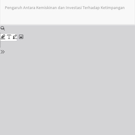
Return
Pengaruh Antara Kemiskinan dan Investasi Terhadap Ketimpangan
to
Issue
Details
Do
Do
PD