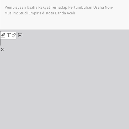
Return
Pembiayaan Usaha Rakyat Terhadap Pertumbuhan Usaha Non-
to
Muslim: Studi Empiris di Kota Banda Aceh
Issue
Details
Do
Do
PD