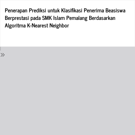
Return
Penerapan Prediksi untuk Klasifikasi Penerima Beasiswa
to
Berprestasi pada SMK Islam Pemalang Berdasarkan
Issue
Algoritma K-Nearest Neighbor
Details
Do
D
P