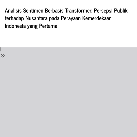
Return
Analisis Sentimen Berbasis Transformer: Persepsi Publik
to
terhadap Nusantara pada Perayaan Kemerdekaan
Issue
Indonesia yang Pertama
Details
Do
D
P