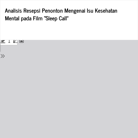
Return
Analisis Resepsi Penonton Mengenai Isu Kesehatan
to
Mental pada Film “Sleep Call”
Issue
Details
Do
D
P