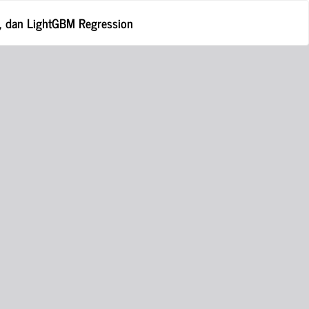
Do
D
t, dan LightGBM Regression
P