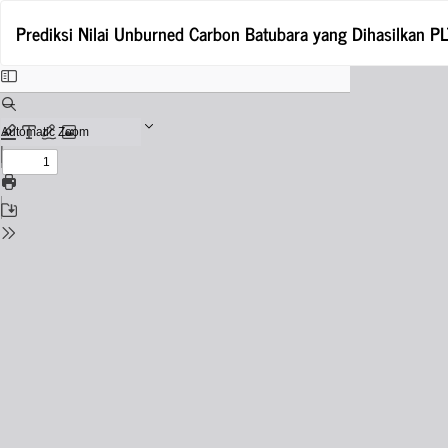
Return
Prediksi Nilai Unburned Carbon Batubara yang Dihasilkan 
to
Issue
Details