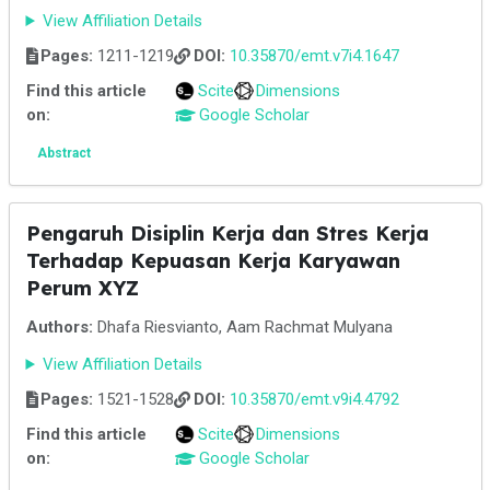
View Affiliation Details
Pages:
1211-1219
DOI:
10.35870/emt.v7i4.1647
Find this article
Scite
Dimensions
on:
Google Scholar
Abstract
Pengaruh Disiplin Kerja dan Stres Kerja
Terhadap Kepuasan Kerja Karyawan
Perum XYZ
Authors:
Dhafa Riesvianto, Aam Rachmat Mulyana
View Affiliation Details
Pages:
1521-1528
DOI:
10.35870/emt.v9i4.4792
Find this article
Scite
Dimensions
on:
Google Scholar