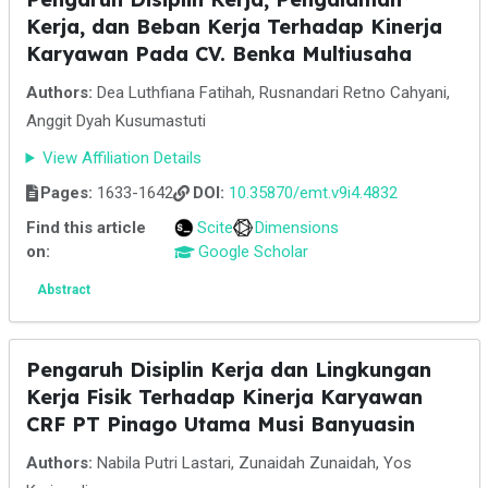
Kerja, dan Beban Kerja Terhadap Kinerja
Karyawan Pada CV. Benka Multiusaha
Authors:
Dea Luthfiana Fatihah, Rusnandari Retno Cahyani,
Anggit Dyah Kusumastuti
View Affiliation Details
Pages:
1633-1642
DOI:
10.35870/emt.v9i4.4832
Find this article
Scite
Dimensions
on:
Google Scholar
Abstract
Pengaruh Disiplin Kerja dan Lingkungan
Kerja Fisik Terhadap Kinerja Karyawan
CRF PT Pinago Utama Musi Banyuasin
Authors:
Nabila Putri Lastari, Zunaidah Zunaidah, Yos