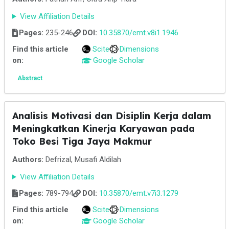
View Affiliation Details
Pages:
235-246
DOI:
10.35870/emt.v8i1.1946
Find this article
Scite
Dimensions
on:
Google Scholar
Abstract
Analisis Motivasi dan Disiplin Kerja dalam
Meningkatkan Kinerja Karyawan pada
Toko Besi Tiga Jaya Makmur
Authors:
Defrizal, Musafi Aldilah
View Affiliation Details
Pages:
789-794
DOI:
10.35870/emt.v7i3.1279
Find this article
Scite
Dimensions
on:
Google Scholar