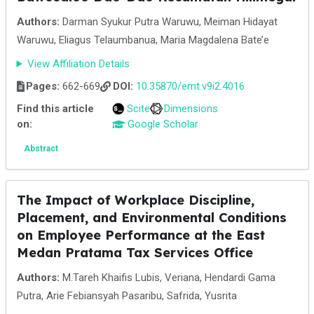
Authors:
Darman Syukur Putra Waruwu, Meiman Hidayat
Waruwu, Eliagus Telaumbanua, Maria Magdalena Bate’e
View Affiliation Details
Pages:
662-669
DOI:
10.35870/emt.v9i2.4016
Find this article
Scite
Dimensions
on:
Google Scholar
Abstract
The Impact of Workplace Discipline,
Placement, and Environmental Conditions
on Employee Performance at the East
Medan Pratama Tax Services Office
Authors:
M.Tareh Khaifis Lubis, Veriana, Hendardi Gama
Putra, Arie Febiansyah Pasaribu, Safrida, Yusrita