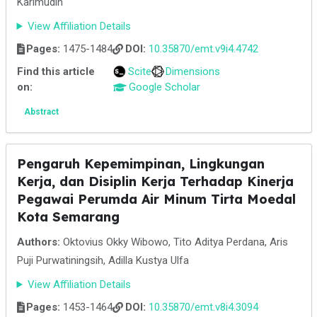
Karimudin
View Affiliation Details
Pages:
1475-1484
DOI:
10.35870/emt.v9i4.4742
Find this article
Scite
Dimensions
on:
Google Scholar
Abstract
Pengaruh Kepemimpinan, Lingkungan
Kerja, dan Disiplin Kerja Terhadap Kinerja
Pegawai Perumda Air Minum Tirta Moedal
Kota Semarang
Authors:
Oktovius Okky Wibowo, Tito Aditya Perdana, Aris
Puji Purwatiningsih, Adilla Kustya Ulfa
View Affiliation Details
Pages:
1453-1464
DOI:
10.35870/emt.v8i4.3094