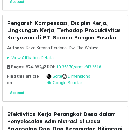
Abstract
Pengaruh Kompensasi, Disiplin Kerja,
Lingkungan Kerja, Terhadap Produktivitas
Karyawan di PT. Sarana Bangun Pusaka
Authors:
Reza Kresna Perdana, Dwi Eko Waluyo
View Affiliation Details
Pages:
874-882
DOI:
10.35870/emt.v8i3.2618
Find this article
Scite
Dimensions
on:
Google Scholar
Abstract
Efektivitas Kerja Perangkat Desa dalam
Penyelesaian Administrasi di Desa
Bawosaloo Dao-Dao Kecamatan Hilimegai