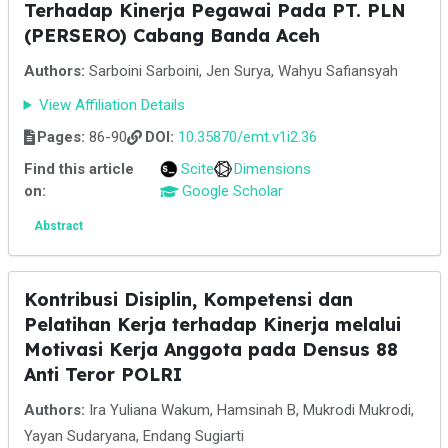
Terhadap Kinerja Pegawai Pada PT. PLN
(PERSERO) Cabang Banda Aceh
Authors:
Sarboini Sarboini, Jen Surya, Wahyu Safiansyah
View Affiliation Details
Pages:
86-90
DOI:
10.35870/emt.v1i2.36
Find this article
Scite
Dimensions
on:
Google Scholar
Abstract
Kontribusi Disiplin, Kompetensi dan
Pelatihan Kerja terhadap Kinerja melalui
Motivasi Kerja Anggota pada Densus 88
Anti Teror POLRI
Authors:
Ira Yuliana Wakum, Hamsinah B, Mukrodi Mukrodi,
Yayan Sudaryana, Endang Sugiarti