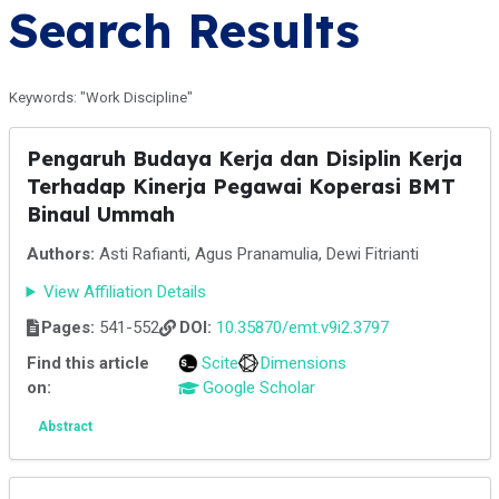
Search Results
Keywords: "Work Discipline"
Pengaruh Budaya Kerja dan Disiplin Kerja
Terhadap Kinerja Pegawai Koperasi BMT
Binaul Ummah
Authors:
Asti Rafianti, Agus Pranamulia, Dewi Fitrianti
View Affiliation Details
Pages:
541-552
DOI:
10.35870/emt.v9i2.3797
Find this article
Scite
Dimensions
on:
Google Scholar
Abstract