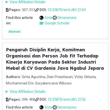
View Affiliation Details
Pages:
507-513
DOI:
10.35870/emt.v8i1.2169
Find this article
Scite
Dimensions
on:
Google Scholar
Abstract
Pengaruh Disiplin Kerja, Komitmen
Organisasi dan Person Job Fit Terhadap
Kinerja Karyawan Pada Sektor Industri
Mebel di CV Gardenia Java Ngabul Jepara
Authors:
Sinta Agustina, Dian Prawitasari, Vicky Oktavia,
Mochammad Eric Suryakencana Wibowo
View Affiliation Details
Pages:
396-408
DOI:
10.35870/emt.v8i1.2136
Find this article
Scite
Dimensions