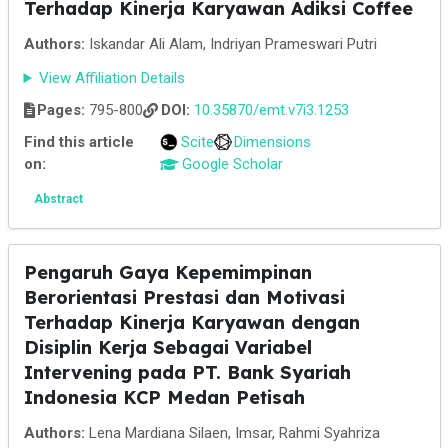
Terhadap Kinerja Karyawan Adiksi Coffee
Authors:
Iskandar Ali Alam, Indriyan Prameswari Putri
View Affiliation Details
Pages:
795-800
DOI:
10.35870/emt.v7i3.1253
Find this article
Scite
Dimensions
on:
Google Scholar
Abstract
Pengaruh Gaya Kepemimpinan
Berorientasi Prestasi dan Motivasi
Terhadap Kinerja Karyawan dengan
Disiplin Kerja Sebagai Variabel
Intervening pada PT. Bank Syariah
Indonesia KCP Medan Petisah
Authors:
Lena Mardiana Silaen, Imsar, Rahmi Syahriza