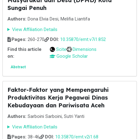
Masyarakat dan Desa (DPMD) Kota
Sungai Penuh
Authors:
Dona Elvia Desi, Melifia Liantifa
View Affiliation Details
Pages:
260-270
DOI:
10.35870/emt.v7i1.852
Find this article
Scite
Dimensions
on:
Google Scholar
Abstract
Faktor-Faktor yang Mempengaruhi
Produktivitas Kerja Pegawai Dinas
Kebudayaan dan Pariwisata Aceh
Authors:
Sarboini Sarboini, Sutri Yanti
View Affiliation Details
Pages:
38-46
DOI:
10.35870/emt.v2i1.68