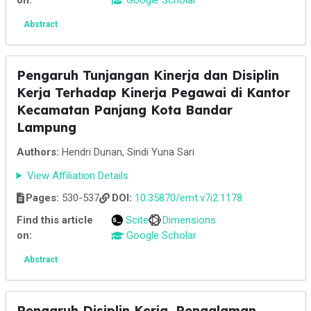
on:
Google Scholar
Abstract
Pengaruh Tunjangan Kinerja dan Disiplin
Kerja Terhadap Kinerja Pegawai di Kantor
Kecamatan Panjang Kota Bandar
Lampung
Authors:
Hendri Dunan, Sindi Yuna Sari
View Affiliation Details
Pages:
530-537
DOI:
10.35870/emt.v7i2.1178
Find this article
Scite
Dimensions
on:
Google Scholar
Abstract
Pengaruh Disiplin Kerja, Pengalaman