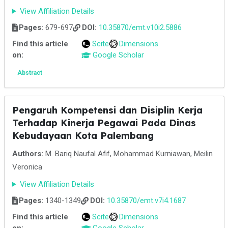
View Affiliation Details
Pages:
679-697
DOI:
10.35870/emt.v10i2.5886
Find this article
Scite
Dimensions
on:
Google Scholar
Abstract
Pengaruh Kompetensi dan Disiplin Kerja
Terhadap Kinerja Pegawai Pada Dinas
Kebudayaan Kota Palembang
Authors:
M. Bariq Naufal Afif, Mohammad Kurniawan, Meilin
Veronica
View Affiliation Details
Pages:
1340-1349
DOI:
10.35870/emt.v7i4.1687
Find this article
Scite
Dimensions