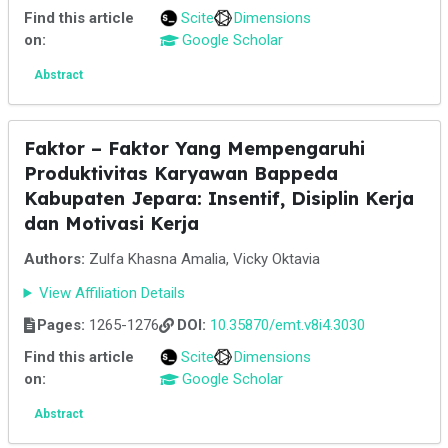
Find this article
Scite
Dimensions
on:
Google Scholar
Abstract
Faktor – Faktor Yang Mempengaruhi
Produktivitas Karyawan Bappeda
Kabupaten Jepara: Insentif, Disiplin Kerja
dan Motivasi Kerja
Authors:
Zulfa Khasna Amalia, Vicky Oktavia
View Affiliation Details
Pages:
1265-1276
DOI:
10.35870/emt.v8i4.3030
Find this article
Scite
Dimensions
on:
Google Scholar
Abstract