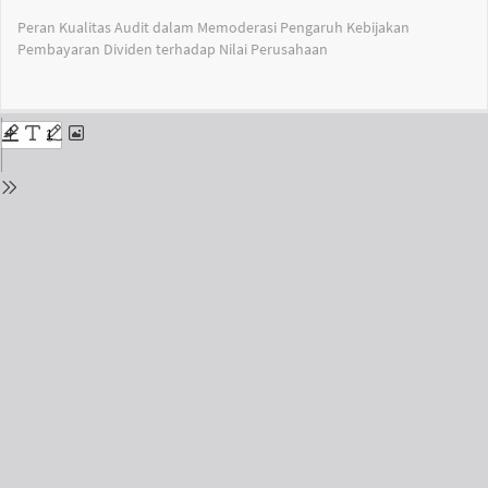
Return
Peran Kualitas Audit dalam Memoderasi Pengaruh Kebijakan
to
Pembayaran Dividen terhadap Nilai Perusahaan
Issue
Details
Do
Do
PD