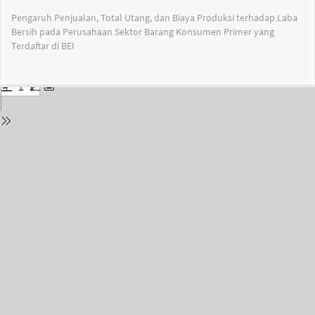
Return
Pengaruh Penjualan, Total Utang, dan Biaya Produksi terhadap Laba
to
Bersih pada Perusahaan Sektor Barang Konsumen Primer yang
Issue
Terdaftar di BEI
Details
Do
Do
PD