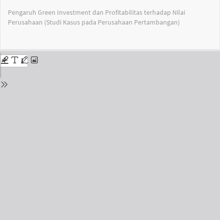
Return
Pengaruh Green Investment dan Profitabilitas terhadap Nilai
to
Perusahaan (Studi Kasus pada Perusahaan Pertambangan)
Issue
Details
Do
Do
PD