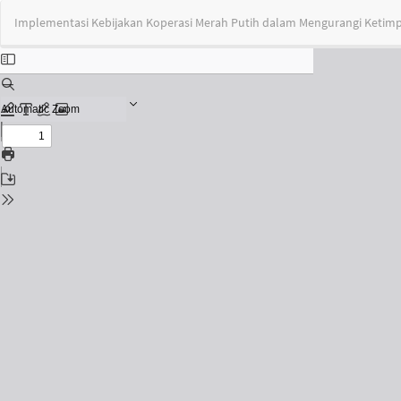
Return
Implementasi Kebijakan Koperasi Merah Putih dalam Mengurangi Ketimp
to
Issue
Details