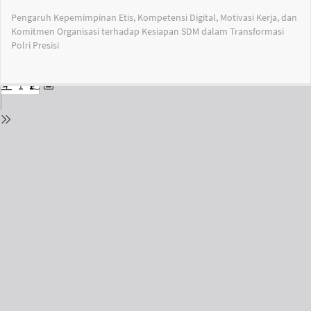
Return
Pengaruh Kepemimpinan Etis, Kompetensi Digital, Motivasi Kerja, dan
to
Komitmen Organisasi terhadap Kesiapan SDM dalam Transformasi
Issue
Polri Presisi
Details
Do
Do
PD