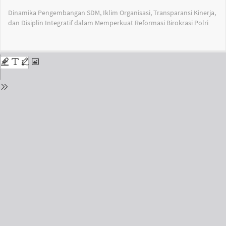
Return
Dinamika Pengembangan SDM, Iklim Organisasi, Transparansi Kinerja,
to
dan Disiplin Integratif dalam Memperkuat Reformasi Birokrasi Polri
Issue
Details
Do
Do
PD