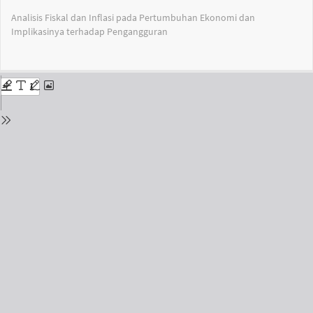
Return
Analisis Fiskal dan Inflasi pada Pertumbuhan Ekonomi dan
to
Implikasinya terhadap Pengangguran
Issue
Details
Do
Do
PD