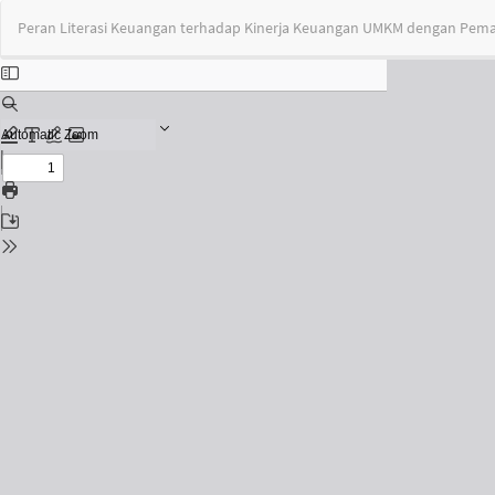
Return
Peran Literasi Keuangan terhadap Kinerja Keuangan UMKM dengan Pemanf
to
Issue
Details