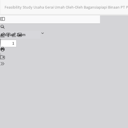
Return
Feasibility Study Usaha Gerai Umah Oleh-Oleh Bagansiapiapi Binaan PT
to
Issue
Details