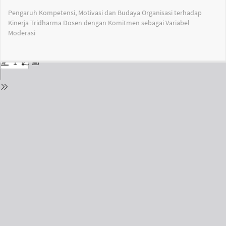
Return
Pengaruh Kompetensi, Motivasi dan Budaya Organisasi terhadap
to
Kinerja Tridharma Dosen dengan Komitmen sebagai Variabel
Issue
Moderasi
Details
Do
Do
PD