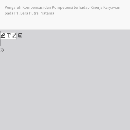
Return
Pengaruh Kompensasi dan Kompetensi terhadap Kinerja Karyawan
to
pada PT. Bara Putra Pratama
Issue
Details
Do
Do
PD