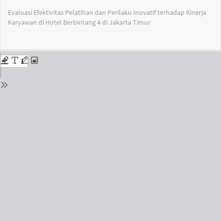
Return
Evaluasi Efektivitas Pelatihan dan Perilaku Inovatif terhadap Kinerja
to
Karyawan di Hotel Berbintang 4 di Jakarta Timur
Issue
Details
Do
Do
PD