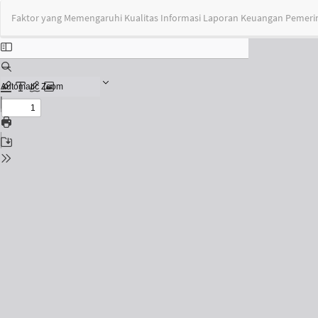
Return
Faktor yang Memengaruhi Kualitas Informasi Laporan Keuangan Pemer
to
Issue
Details