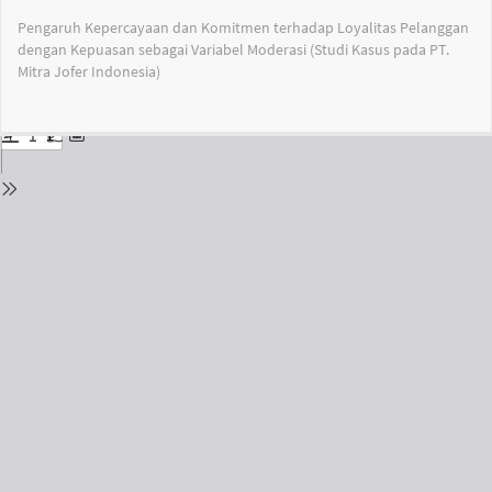
Return
Pengaruh Kepercayaan dan Komitmen terhadap Loyalitas Pelanggan
to
dengan Kepuasan sebagai Variabel Moderasi (Studi Kasus pada PT.
Issue
Mitra Jofer Indonesia)
Details
Do
Do
PD