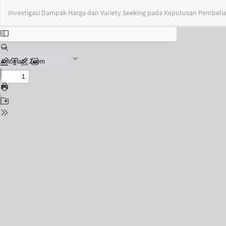
Return
Investigasi Dampak Harga dan Variety Seeking pada Keputusan Pembeli
to
Issue
Details