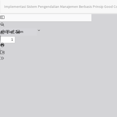
Return
Implementasi Sistem Pengendalian Manajemen Berbasis Prinsip Good Co
to
Issue
Details